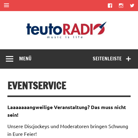
Zum
Inhalt
springen
teut
music is life
MENÜ
SEITENLEISTE
EVENTSERVICE
Laaaaaaangweilige Veranstaltung? Das muss nicht
sein!
Unsere Discjockeys und Moderatoren bringen Schwung
in Eure Feier!